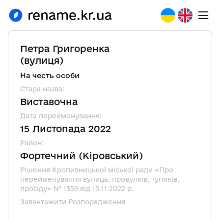
rename.kr.ua
Петра Григоренка
(
вулиця
)
На честь особи
Стара назва
:
Виставочна
Дата перейменування
:
15 Листопада 2022
Район
:
Фортечний
(
Кіровський
)
Рішення Кропивницької міської ради «Про
перейменування вулиць, провулків, тупиків,
проїзду» № 1359 від 15.11.2022 р.
Завантажити Розпорядження