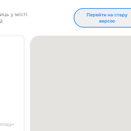
иць у місті
Перейти на стару
й
версію
роїзду»