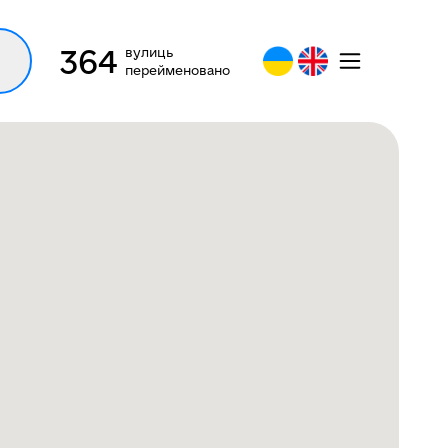
364
вулиць
перейменовано