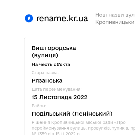
Нові назви вул
rename.kr.ua
Кропивницьки
Вишгородська
(
вулиця
)
На честь об'єкта
Стара назва
:
Рязанська
Дата перейменування
:
15 Листопада 2022
Район
:
Подільський
(
Ленінський
)
Рішення Кропивницької міської ради «Про
перейменування вулиць, провулків, тупиків, п
№ 1359 від 15.11.2022 р.