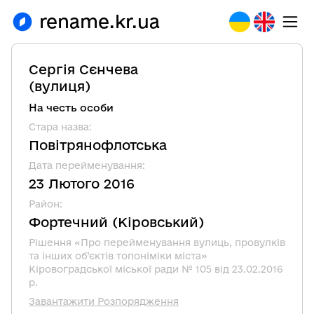
rename.kr.ua
Сергія Сєнчева
(
вулиця
)
На честь особи
Стара назва
:
Повітрянофлотська
Дата перейменування
:
23 Лютого 2016
Район
:
Фортечний
(
Кіровський
)
Рішення «Про перейменування вулиць, провулків
та інших об’єктів топоніміки міста»
Кіровоградської міської ради № 105 від 23.02.2016
р.
Завантажити Розпорядження