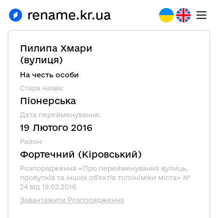
rename.kr.ua
Пилипа Хмари
(
вулиця
)
На честь особи
Стара назва
:
Піонерська
Дата перейменування
:
19 Лютого 2016
Район
:
Фортечний
(
Кіровський
)
Розпорядження «Про перейменування вулиць,
провулків та інших об’єктів топоніміки міста» №
24 від 19.02.2016
Завантажити Розпорядження