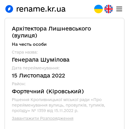
rename.kr.ua
Архітектора Лишневського
(
вулиця
)
На честь особи
Стара назва
:
Генерала Шумілова
Дата перейменування
:
15 Листопада 2022
Район
:
Фортечний
(
Кіровський
)
Рішення Кропивницької міської ради «Про
перейменування вулиць, провулків, тупиків,
проїзду» № 1359 від 15.11.2022 р.
Завантажити Розпорядження