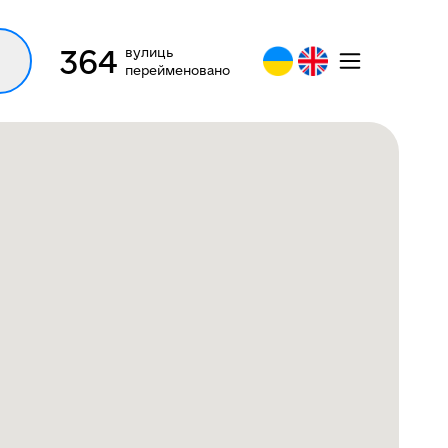
364
вулиць
перейменовано