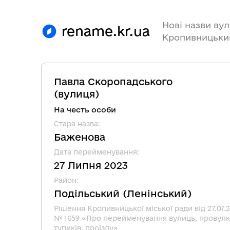
Нові назви вул
rename.kr.ua
Кропивницьки
Павла Скоропадського
(
вулиця
)
На честь особи
Стара назва
:
Баженова
Дата перейменування
:
27 Липня 2023
Район
:
Подільський
(
Ленінський
)
Рішення Кропивницької міської ради від 27.07.2
№ 1659 «Про перейменування вулиць, провулк
тупиків, проїзду»