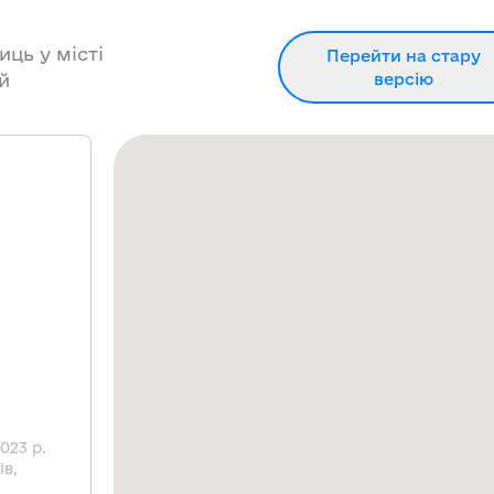
иць у місті
Перейти на стару
й
версію
023 р.
ів,