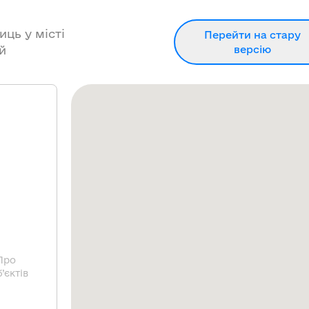
иць у місті
Перейти на стару
й
версію
Про
’єктів