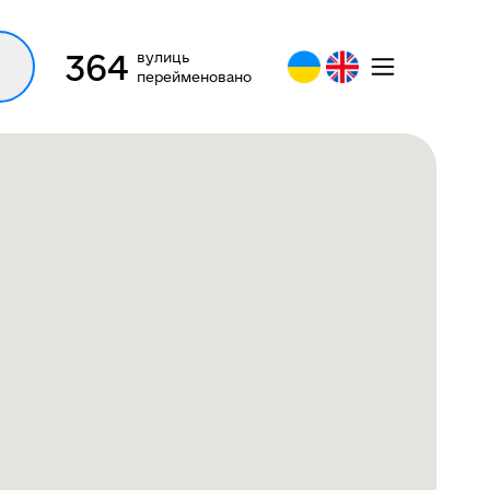
364
вулиць
перейменовано