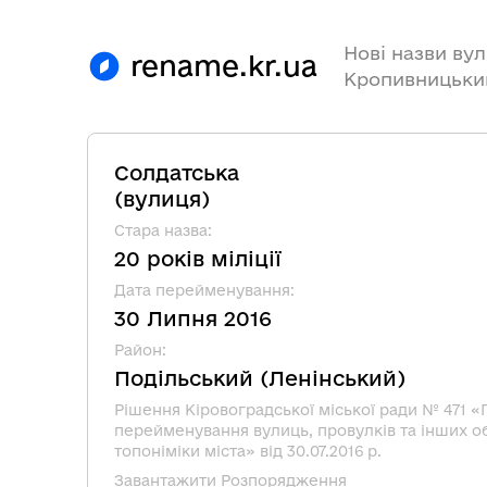
Нові назви вул
rename.kr.ua
Кропивницьки
Солдатська
(
вулиця
)
Стара назва
:
20 років міліції
Дата перейменування
:
30 Липня 2016
Район
:
Подільський
(
Ленінський
)
Рішення Кіровоградської міської ради № 471 «
перейменування вулиць, провулків та інших об
топоніміки міста» від 30.07.2016 р.
Завантажити Розпорядження